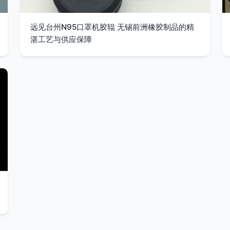
远见台州N95口罩机胶辊 无锡前洲橡胶制品的精
湛工艺与供应保障