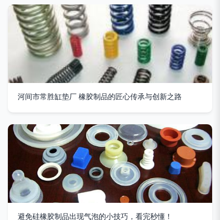
河间市常胜缸垫厂 橡胶制品的匠心传承与创新之路
避免硅橡胶制品出现气泡的小技巧，看完秒懂！