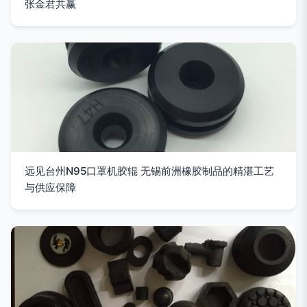
张金君共赢
远见台州N95口罩机胶辊 无锡前洲橡胶制品的精湛工艺
与供应保障